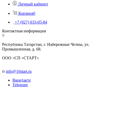
Личный кабинет
Корзина
0
+7 (927) 033-05-84
Контактная информация
Республика Татарстан, г. Набережные Челны, ул.
Промышленная, д. 68.
ООО «СП «СТАРТ»
info@16start.ru
Вконтакте
Telegram
Разработано для жизни
На работе, дома или в автомобиле —
технологии Bosch упрощают повседневную жизнь